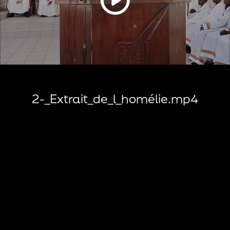
2-_Extrait_de_l_homélie.mp4